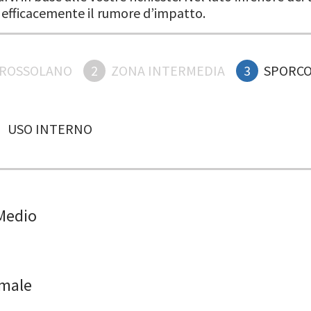
 efficacemente il rumore d’impatto.
GROSSOLANO
2
ZONA INTERMEDIA
3
SPORCO
USO INTERNO
Medio
male