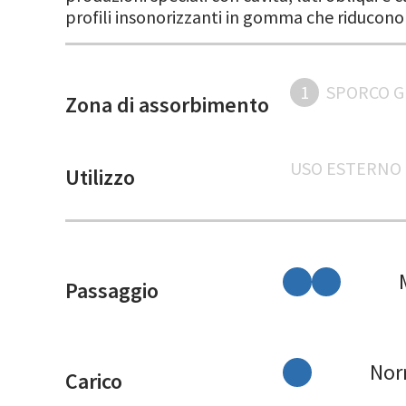
profili insonorizzanti in gomma che riducono
1
SPORCO 
Zona di assorbimento
USO ESTERNO
Utilizzo
Passaggio
Nor
Carico