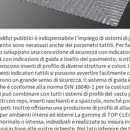
ifici pubblici è indispensabile l’impiego di sistemi di g
ento sono necessari anche dei parametri tattili. Per f
iluppato una concezione di sicurezza con indicatori
 con indicazioni di guida a livello del pavimento, si ot
seriscono inserti di profilo di diverse strutture e colori.
esti indicatori tattili si possono avvertire facilmente c
rono un grande senso di sicurezza. Il sistema di guida è
che è conforme alla norma DIN 18040-1 per la costruzi
i si può combinare con tutti i sistemi di profili del va
i con reps, inserti raschianti e a spazzola, nonché prof
eti. Inoltre offriamo una produzione di profili di allum
a per ambienti interni ed esterni La gamma di TOP CLE
normale o intensa, individuali e realizzate su misura 
urvi in base alle vostre richieste. Nel lato inferiore de