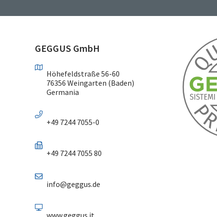
GEGGUS GmbH
Höhefeldstraße 56-60
76356 Weingarten (Baden)
Germania
+49 7244 7055-0
+49 7244 7055 80
info@geggus.de
www.geggus.it