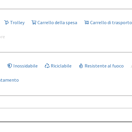
Trolley
Carrello della spesa
Carrello di trasporto
ore
e
Inossidabile
Riciclabile
Resistente al fuoco
entamento