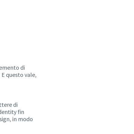
elemento di
. E questo vale,
tere di
entity fin
esign, in modo