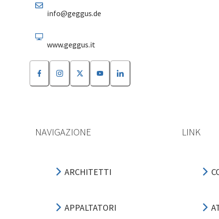
info@geggus.de
www.geggus.it
NAVIGAZIONE
LINK
ARCHITETTI
C
APPALTATORI
A