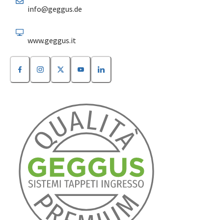
info@geggus.de
www.geggus.it