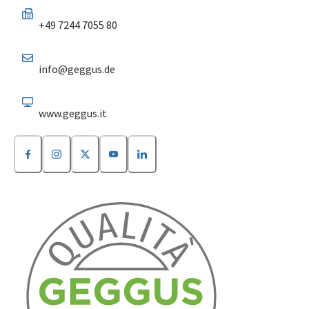
+49 7244 7055 80
info@geggus.de
www.geggus.it