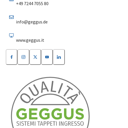
+49 7244 7055 80
info@geggus.de
www.geggus.it