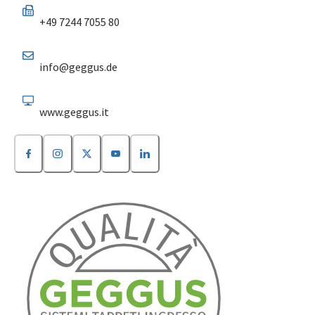
+49 7244 7055 80
info@geggus.de
www.geggus.it