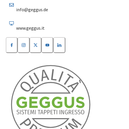
info@geggus.de
www.geggus.it