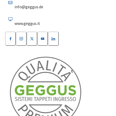
info@geggus.de
www.geggus.it