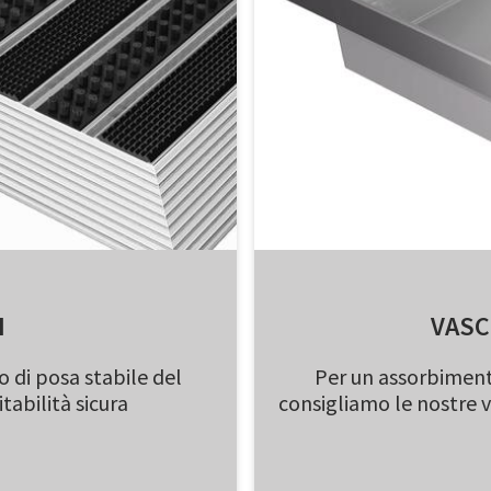
I
VASC
so di posa stabile del
Per un assorbimento
abilità sicura
consigliamo le nostre v