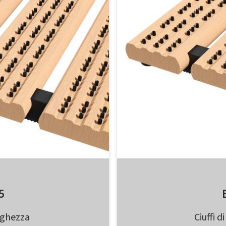
5
arghezza
Ciuffi 