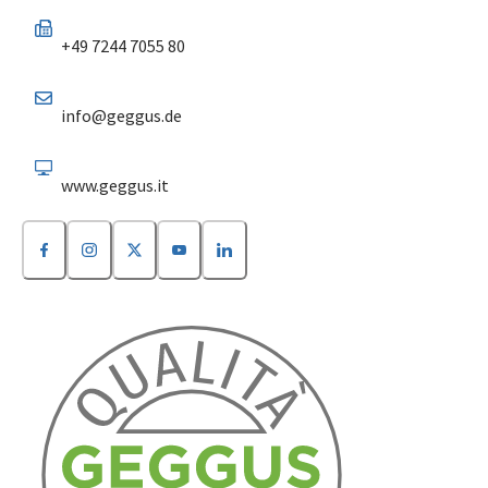
+49 7244 7055 80
info@geggus.de
www.geggus.it