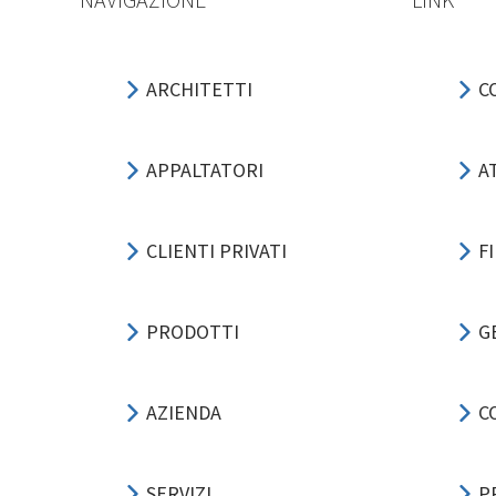
ARCHITETTI
C
APPALTATORI
A
CLIENTI PRIVATI
F
PRODOTTI
G
AZIENDA
C
SERVIZI
P