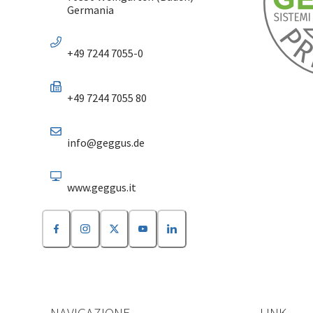
Germania
+49 7244 7055-0
+49 7244 7055 80
info@geggus.de
www.geggus.it
NAVIGAZIONE
LINK