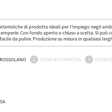
eristiche di prodotto ideali per l’impiego negli ambie
 intemperie. Con fondo aperto o chiuso a scelta. Si pu
 facile da pulire. Produzione su misura in qualsiasi lar
GROSSOLANO
2
ZONA INTERMEDIA
3
SPORCO
SA