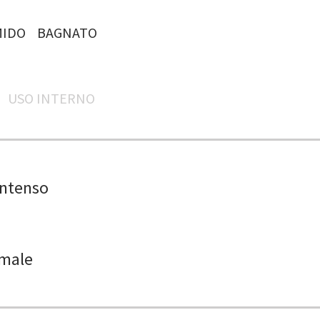
IDO
BAGNATO
USO INTERNO
Intenso
male