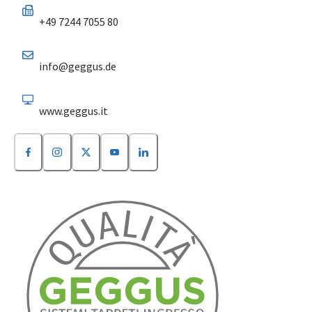
+49 7244 7055 80
info@geggus.de
www.geggus.it