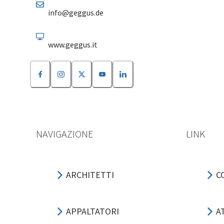
info@geggus.de
www.geggus.it
NAVIGAZIONE
LINK
ARCHITETTI
C
APPALTATORI
A