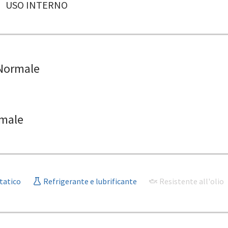
USO INTERNO
Normale
male
tatico
Refrigerante e lubrificante
Resistente all'olio