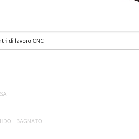
tri di lavoro CNC
SA
IDO
BAGNATO