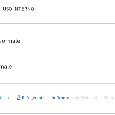
USO INTERNO
Normale
male
tatico
Refrigerante e lubrificante
Resistente all'olio